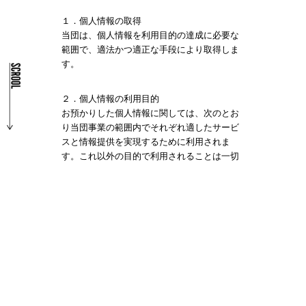
１．個人情報の取得
当団は、個人情報を利用目的の達成に必要な
範囲で、適法かつ適正な手段により取得しま
す。
２．個人情報の利用目的
お預かりした個人情報に関しては、次のとお
り当団事業の範囲内でそれぞれ適したサービ
スと情報提供を実現するために利用されま
す。これ以外の目的で利用されることは一切
ございません。
・資料をご請求頂いた場合の資料等発送業務
・各種お問い合わせ等への対応
・その他、当団の業務の適切かつ円滑な遂行
３.個人情報の第三者提供
お預かりした個人情報は、社外（第三者）に
提供することはいたしません。ただし、次の
場合には第三者へ開示をおこなうことがあり
ます。